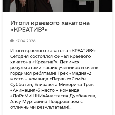
Итоги краевого хакатона
«КРЕАТИВ²»
17.04.2026
Итоги краевого хакатона «КРЕАТИВ²»
Сегодня состоялся финал краевого
хакатона «Креатив²». Делимся
результатами наших учеников и очень
гордимся ребятами! Трек «Медиа»2
место – команда «Первые»Семён
Субботин, Елизавета Микерина Трек
«Анимация»3 место – команда
«ДоРеМиШКИ»Анастасия Дурбажева,
Алсу Муртазина Поздравляем с
отличными результатами!…