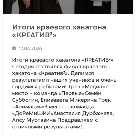
Итоги краевого хакатона
«КРЕАТИВ²»
17.04.2026
Итоги краевого хакатона «КРЕАТИВ²»
Сегодня состоялся финал краевого
хакатона «Креатив²». Делимся
результатами наших учеников и очень
гордимся ребятами! Трек «Медиа»2
место – команда «Первые»Семён
Субботин, Елизавета Микерина Трек
«Анимация»3 место – команда
«ДоРеМиШКИ»Анастасия Дурбажева,
Алсу Муртазина Поздравляем с
отличными результатами!…