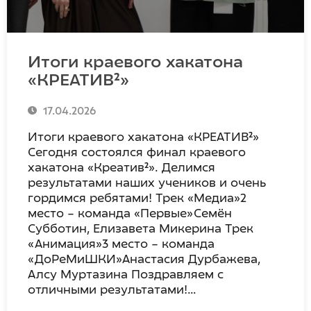
Итоги краевого хакатона
«КРЕАТИВ²»
17.04.2026
Итоги краевого хакатона «КРЕАТИВ²»
Сегодня состоялся финал краевого
хакатона «Креатив²». Делимся
результатами наших учеников и очень
гордимся ребятами! Трек «Медиа»2
место – команда «Первые»Семён
Субботин, Елизавета Микерина Трек
«Анимация»3 место – команда
«ДоРеМиШКИ»Анастасия Дурбажева,
Алсу Муртазина Поздравляем с
отличными результатами!…